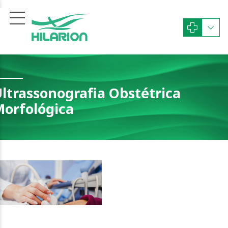
ltrassonografia Obstétrica
orfológica