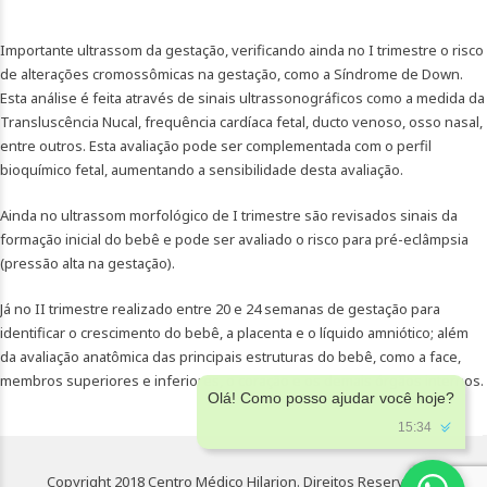
Importante ultrassom da gestação, verificando ainda no I trimestre o risco
de alterações cromossômicas na gestação, como a Síndrome de Down.
Esta análise é feita através de sinais ultrassonográficos como a medida da
Transluscência Nucal, frequência cardíaca fetal, ducto venoso, osso nasal,
entre outros. Esta avaliação pode ser complementada com o perfil
bioquímico fetal, aumentando a sensibilidade desta avaliação.
Ainda no ultrassom morfológico de I trimestre são revisados sinais da
formação inicial do bebê e pode ser avaliado o risco para pré-eclâmpsia
(pressão alta na gestação).
Já no II trimestre realizado entre 20 e 24 semanas de gestação para
identificar o crescimento do bebê, a placenta e o líquido amniótico; além
da avaliação anatômica das principais estruturas do bebê, como a face,
membros superiores e inferiores, o coração e os demais órgãos internos.
Olá! Como posso ajudar você hoje?
15:34
Copyright 2018 Centro Médico Hilarion. Direitos Reservados.