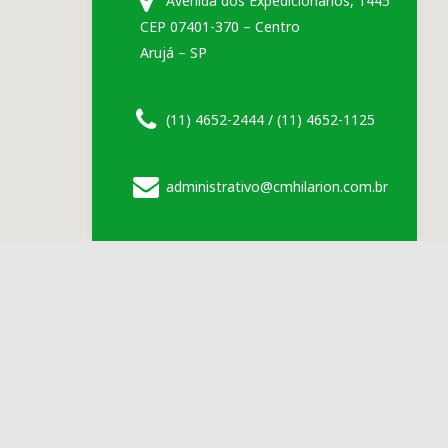
Avenida dos Expedicionários, 1445
CEP 07401-370 – Centro
Arujá – SP
(11) 4652-2444 / (11) 4652-1125
administrativo@cmhilarion.com.br