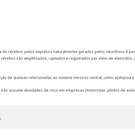
ica do cérebro: pelos impulsos naturalmente gerados pelos neurônios é poss
do cérebro são amplificados, captados e registrados por meio de eletrodos
gação de queixas relacionadas ao sistema nervoso central, como epilepsia 
rão assumir atividades de risco em empresas (motoristas, pilotos de aviõe
.